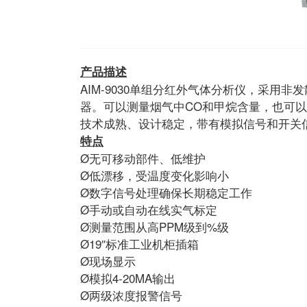
产品描述
AIM-9030单组分红外气体分析仪，采用
器。可以测量烟气中CO和甲烷含量，也可
技术成熟、设计稳定，带有模拟信号和开关信
特点
Ø无可移动部件、低维护
Ø低漂移，受温度变化影响小
Ø数字信号处理确保长期稳定工作
Ø手动或自动在线实气标定
Ø测量范围从高PPM级到%级
Ø19″标准工业机柜插箱
Ø现场显示
Ø模拟4-20MA输出
Ø两级浓度报警信号