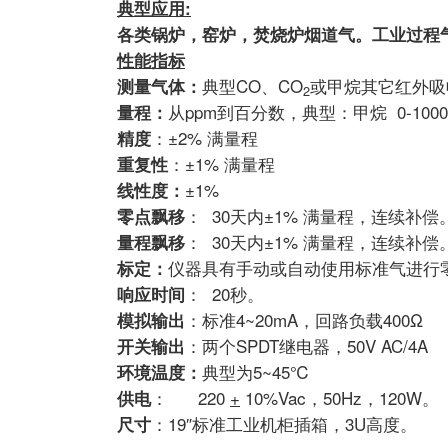
典型应用:
各类锅炉，窑炉，焚烧炉烟道气。
工业过程
性能指标
典型CO、CO
或甲烷其它红外吸
测量气体：
2
从ppm到百分数，典型：甲烷 0-1000p
量程：
：±2% 满量程
精度
：±1% 满量程
重复性
±1%
线性度：
： 30天内±1% 满量程，连续补偿
零点飘移
： 30天内±1% 满量程，连续补偿
量程飘移
仪器具有手动或自动使用标准气进行
标定：
： 20秒。
响应时间
：标准4~20mA，回路负载400Ω
模拟输出
：两个SPDT继电器，50V AC/4A
开关输出
典型为5~45℃
环境温度：
： 220
+
10%Vac，50Hz，120W。
供电
：19″标准工业机柜插箱，3U高度。
尺寸