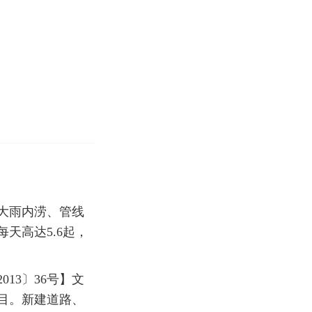
大雨内涝、管线
天高达5.6起，
13〕36号】文
目。新建道路、